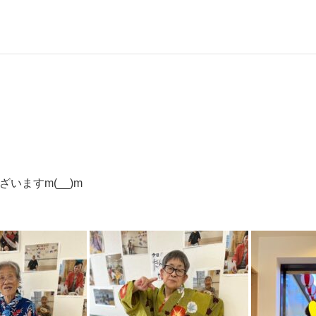
いますm(__)m